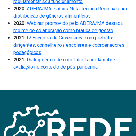
regulamentar seu funcionamento
2020:
ADERA/MA elabora Nota Técnica Regional para
distribuição de gêneros alimentícios
2020:
Webinar promovido pelo ADERA/MA destaca
regime de colaboração como prática de gestão
2021:
IV Encontro de Governança com prefeitos,
dirigentes, conselheiros escolares e coordenadores
pedagógicos
2021:
Diálogo em rede com Pilar Lacerda sobre
avaliação no contexto de pós-pandemia