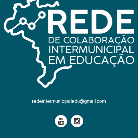
redeintermunicipaledu@gmail.com