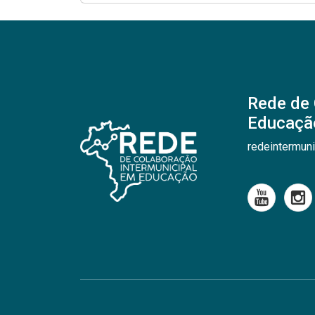
Rede de 
Educaçã
redeintermun