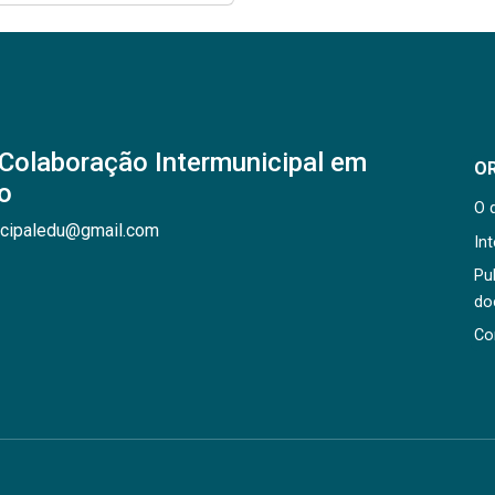
Colaboração Intermunicipal em
O
o
O 
icipaledu@gmail.com
In
Pu
do
Co